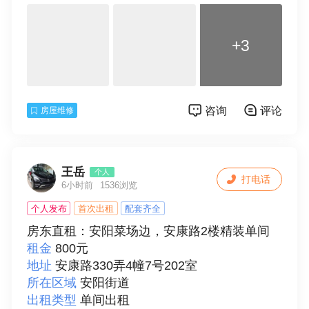
服务中心，拥有各种技术人员，服务项目:各种
品牌空调及热水器维修，拆装，清洗，铜管预
+3
埋，加液，新旧空调出售，维修空气源热水
器，冷风机，回收空调等，国内外制冷设备维
修以及加液，冷库维修设计，工厂以及家庭安
装水电，排水管以及排污管安装及维修，防
咨询
评论
房屋维修
水，补漏，清理污水，化粪池，高压汽车疏通
阴沟，环保挤压化粪池，管道疏通，拆迁，搬
家，翻瓦片，彩钢棚定做以及安装，室内外装
修等各种服务。如果有需要咨询的随时欢迎O
王岳
个人
打电话
K联系电话:15990785485
6小时前
1536浏览
联系人
阿银
个人发布
首次出租
配套齐全
房东直租：安阳菜场边，安康路2楼精装单间
租金
800元
地址
安康路330弄4幢7号202室
所在区域
安阳街道
出租类型
单间出租