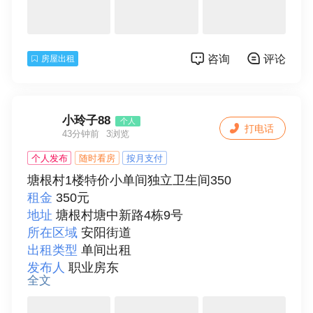
装修情况
精装修
房屋配套
床、空调、冰箱、洗衣机、热水器、
宽带、有线、独立卫生间
咨询
评论
房屋出租
付款方式
按月支付
详细描述
出租吾悦广场对面一室一卫
联系人
邵世银
小玲子88
个人
打电话
43分钟前
3浏览
个人发布
随时看房
按月支付
塘根村1楼特价小单间独立卫生间350
租金
350元
地址
塘根村塘中新路4栋9号
所在区域
安阳街道
出租类型
单间出租
发布人
职业房东
全文
面积
15
房型
一室