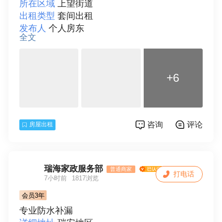
所在区域
上望街道
出租类型
套间出租
发布人
个人房东
全文
面积
100
房型
三室
楼层
4
+6
总层数
6
房间朝向
南
装修情况
中等装修
付款方式
年付
咨询
评论
房屋出租
详细描述
三室一厅，一厨二卫，停车好停，无
中介费拎包入住。
联系人
潘
瑞海家政服务部
普通商家
打电话
7小时前
1817浏览
会员3年
专业防水补漏