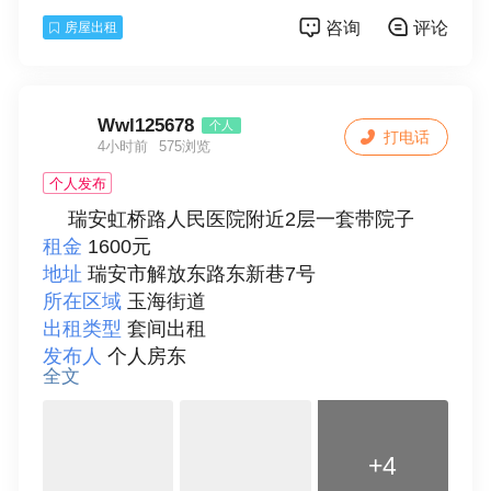
装修情况
精装修
咨询
评论
房屋出租
房屋配套
床、电视、空调、冰箱、洗衣机、热
水器、宽带、独立卫生间、可做饭
付款方式
按月支付
详细描述
精装修房屋，设备齐全，光照条件
Wwl125678
个人
打电话
好，可做饭。长期租可以优惠。有意者电话联
4小时前
575浏览
系。
个人发布
联系人
胡女士
瑞安虹桥路人民医院附近2层一套带院子
租金
1600元
地址
瑞安市解放东路东新巷7号
所在区域
玉海街道
出租类型
套间出租
发布人
个人房东
全文
面积
80
房型
二室
楼层
1
+4
总层数
2