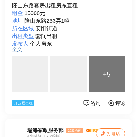
隆山东路套房出租房东直租
租金
15000元
地址
隆山东路233弄1幢
所在区域
安阳街道
出租类型
套间出租
发布人
个人房东
全文
面积
90
房型
三室
楼层
6
+5
总层数
6
房间朝向
南北
装修情况
简单装修
房屋配套
床、电视、空调、冰箱、洗衣机、热
咨询
评论
房屋出租
水器、独立卫生间、阳台、可做饭
付款方式
年付
详细描述
联系15825678050 陈女士
联系人
陈女士
瑞海家政服务部
普通商家
打电话
4小时前
6734浏览