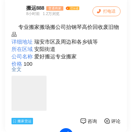
联系人
蒋财良
搬运888
普通商家
打电话
8小时前
1.2万浏览
专业搬家搬场搬公司抬钢琴高价回收废旧物
品
详细地址
瑞安市区及周边和各乡镇等
所在区域
安阳街道
公司名称
爱好搬运专业搬家
价格
100
全文
服务内容
居民搬家、公司搬家、钢琴搬运、搬
家搬场、其他
详细描述
专业搬家搬场抬钢琴高价回收空调冰
箱彩电洗衣机各种旧家电等废旧物品联系电话1
3867795712
联系人
袁师傅
咨询
评论
搬家货运