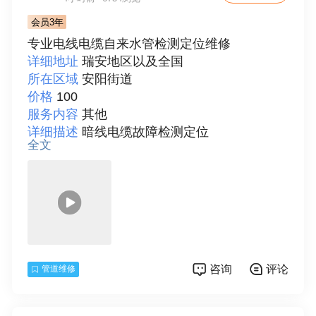
会员3年
专业电线电缆自来水管检测定位维修
详细地址
瑞安地区以及全国
所在区域
安阳街道
价格
100
服务内容
其他
详细描述
暗线电缆故障检测定位

全文
专业承接管道检测，管道探漏，管道探测，地
下暗管探漏测维，管道改造，服务于个人，家
庭，单位，物业，宾馆，酒店，大厦，学校长
期承包合作，收费标准，专业团队，，24小时
全城服务，诚信专业，快速上门。

本团队专业自来水管探漏、管道漏了水听漏、
咨询
评论
管道维修
地下暗管渗漏、地暖探漏检测管道、查出漏点
才收费！专业进口仪器。检测地下管网专长，
超声波，雷达检测仪精准定位管道漏点，服务