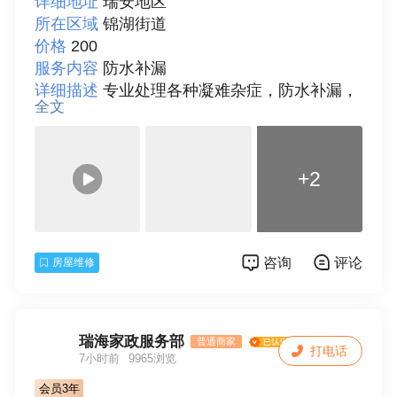
详细地址
瑞安地区
所在区域
锦湖街道
价格
200
服务内容
防水补漏
详细描述
专业处理各种凝难杂症，防水补漏，
全文
卫生间，阳台，厨房，瓦片，楼房，平房，铁
皮房，阳光房等
联系人
阿银
+2
咨询
评论
房屋维修
瑞海家政服务部
普通商家
打电话
7小时前
9965浏览
会员3年