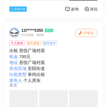
水器、宽带、独立卫生间、可做饭
咨询
评论
房屋出租
详细描述
出租，吾悦广场对面一楼带阁楼，可
以做仓库使用
联系人
邵世银
137****5355
个人
打电话
37分钟前
4浏览
个人发布
南北通透
按月支付
出租 吾悦广场对面
租金
700元
地址
吾悦广场对面
所在区域
安阳街道
出租类型
单间出租
发布人
个人房东
全文
面积
25
楼层
6
总层数
6
房间朝向
西