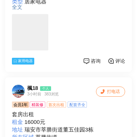
类型
居家电器
全文
新旧程度
95成新
详细描述
衣柜高1米6长1米2宽45。
联系人
常
咨询
评论
家用电器
楓18
个人
打电话
3小时前
383浏览
会员1年
精装修
首次出租
配套齐全
套房出租
租金
16000元
地址
瑞安市莘塍街道董五佳园3栋