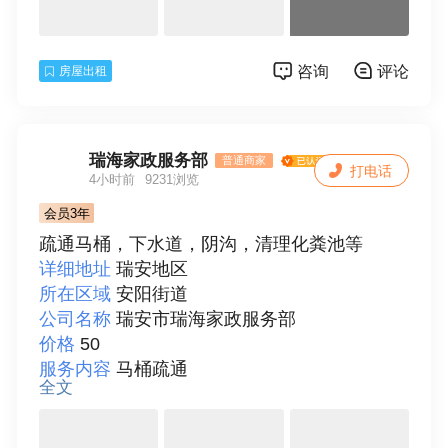
房间朝向
东
装修情况
中等装修
房屋配套
床、空调、冰箱、热水器、独立卫生
咨询
评论
房屋出租
间、阳台
详细描述
住房出租

瑞安住房出租

瑞安虹桥路住房出租

瑞海家政服务部
普通商家
打电话
瑞安人名医院住房出租

4小时前
9231浏览
瑞安万松山住房出租

会员3年
房子位于瑞安市五星钻豹电动车(解放东路店) 
疏通马桶，下水道，阴沟，清理化粪池等
后面，右边虹桥路，后面人民医院，旁边万松
详细地址
瑞安地区
山，都很近，房子分为楼上楼下两层，楼上2个
所在区域
安阳街道
房间，都有空调空调都是变频一级，巨省电，
公司名称
瑞安市瑞海家政服务部
楼下一个厕所，一个厨房一个客厅，院子也是
价格
50
上面特意加了棚子，有什么要求尽管提。可以
服务内容
马桶疏通
养小动物。
全文
详细描述
瑞安市瑞海家政服务部，是一家综合
联系人
吴先生
服务中心，拥有各种技术人员，服务项目:各种
品牌空调及热水器维修，拆装，清洗，铜管预