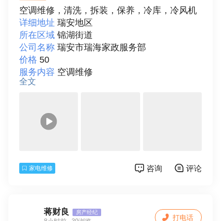
空调维修，清洗，拆装，保养，冷库，冷风机
详细地址
瑞安地区
所在区域
锦湖街道
公司名称
瑞安市瑞海家政服务部
价格
50
服务内容
空调维修
全文
详细描述
瑞安市瑞海家政服务部，是一家综合
服务中心，拥有各种技术人员，服务项目:各种
品牌空调及热水器维修，拆装，清洗，铜管预
埋，加液，新旧空调出售，维修空气源热水
器，冷风机，回收空调等，国内外制冷设备维
修以及加液，冷库维修设计，工厂以及家庭安
装水电，排水管以及排污管安装及维修，防
咨询
评论
家电维修
水，补漏，清理污水，化粪池，高压汽车疏通
阴沟，环保挤压化粪池，管道疏通，拆迁，搬
家，翻瓦片，彩钢棚定做以及安装，室内外装
修等各种服务。如果有需要咨询的随时欢迎O
蒋财良
房产经纪
打电话
K联系电话:15355908927