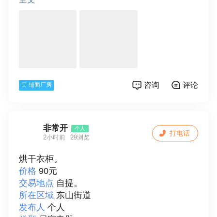
面积
50
详细描述
塘下罗凤中南村50平方房屋可以居住  
仓库小作访
联系人
徐先生
咨询
评论
铺面厂房
非常开
个人
打电话
2小时前
29浏览
烘干衣柜。
价格
90元
交易地点
自提。
所在区域
东山街道
发布人
个人