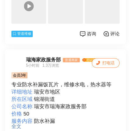
埋，加液，新旧空调出售，维修空气源热水
器，冷风机，回收空调等，国内外制冷设备维
修以及加液，冷库维修设计，工厂以及家庭安
装水电，排水管以及排污管安装及维修，防
咨询
评论
管道维修
水，补漏，清理污水，化粪池，高压汽车疏通
阴沟，环保挤压化粪池，管道疏通，拆迁，搬
家，翻瓦片，彩钢棚定做以及安装，室内外装
修等各种服务。如果有需要咨询的随时欢迎O
瑞海家政服务部
普通商家
打电话
K联系电话:15990785485
5小时前
1.3万浏览
联系人
阿银
会员3年
专业防水补漏饭瓦片，维修水电，热水器等
详细地址
瑞安市地区
所在区域
锦湖街道
公司名称
瑞安市瑞海家政服务部
价格
50
服务内容
防水补漏
全文
详细描述
瑞安市瑞海家政服务部，是一家综合