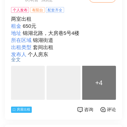
8小时前
39浏览
联系人
阿银
个人发布
有阳台
配套齐全
两室出租
租金
650元
地址
锦湖北路，大房巷5号4楼
所在区域
锦湖街道
出租类型
套间出租
发布人
个人房东
全文
面积
40
房型
二室
楼层
4
+4
总层数
4
房间朝向
东南
装修情况
精装修
房屋配套
床、电视、空调、洗衣机、热水器、
咨询
评论
房屋出租
宽带、有线、独立卫生间、阳台、可做饭
付款方式
按月支付
详细描述
安全有监控，安静有阳台洒