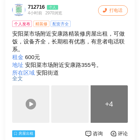
厂区、小区，企业、学校、医院等大型单位管
712716
个人
打电话
网检测地下管网漏水，自来水管道漏点一站式
4小时前
2970浏览
检测维修

个人发布
精装修
配套齐全
技术亮点：专注压力管道（自来水/消防/供暖）
安阳菜市场附近安康路精装修房屋出租，可做
检测，使用相关仪、超声波、听漏仪、寻管仪
饭，设备齐全，长期租有优惠，有意者电话联
等高灵敏进口设备，探测经验丰富。

系。
租金
600元
【服务项目】

地址
安阳菜市场附近安康路355号。
我们拥有先进进口仪器及专业探漏师傅，经验
所在区域
安阳街道
丰富，提供供水管道/地下管道检测,地下管道定
全文
出租类型
单间出租
位检测,暗管管道探漏，地埋水管漏水,供水暗管
发布人
个人房东
漏水、等。

面积
18
【欢迎致电咨询】

+4
房型
一室
一、由于腐蚀老化、荷载震动、管道质量，施
楼层
2
工质量，使用年限等多种原因，不可避免的会
总层数
5
发生泄漏情况。部分漏水点由于各种原因漏水
房间朝向
南
不能够返到地面，从地面不能发现而形成暗
咨询
评论
房屋出租
装修情况
精装修
漏，家庭地埋自来水管漏水，地下消防自来水