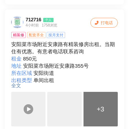
房屋配套
床、空调、冰箱、洗衣机、热水器、
管自来水管开挖见漏水点后收费，提供电缆电
宽带、独立卫生间、可做饭
线故障定位检测服务。专业经验的老师傅，安
付款方式
按季度付
全，认真可靠！拥有多年施工经验，技术。

712716
个人
打电话
详细描述
精装修房屋，配套齐全，可以做饭。
4小时前
1758浏览
二、暗管探漏、消防管道探漏、地下水管探
长期住有优惠。有意者电话联系。
漏、埋地暗道漏水、给水管探漏、中水、供水
精装修
配套齐全
按月支付
联系人
胡女士
等各种管道探漏检测及维修。

安阳菜市场附近安康路有精装修房出租。当期
三、暗线电缆故障检测定位

住有优惠。有意者电话联系咨询
专业仪器精准定位地下消防管漏水点位置，专
租金
850元
业仪器检测埋地暗管漏水点位置
地址
安阳菜市场附近安康路355号
联系人
杨师傅
所在区域
安阳街道
出租类型
单间出租
全文
发布人
个人房东
面积
26
房型
一室
+3
楼层
2
总层数
5
房间朝向
南