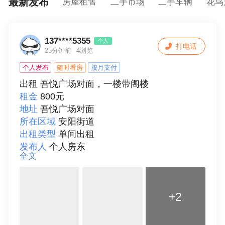
最新发布
房屋租售
二手市场
二手车辆
花鸟
137****5355
个人
打电话
25分钟前
4浏览
个人发布
随时看房
按月支付
出租 吾悦广场对面，一楼带阁楼
租金
800元
地址
吾悦广场对面
所在区域
安阳街道
出租类型
单间出租
发布人
个人房东
全文
面积
40
楼层
1
总层数
6
+2
房间朝向
西
装修情况
精装修
房屋配套
床、电视、空调、冰箱、洗衣机、热