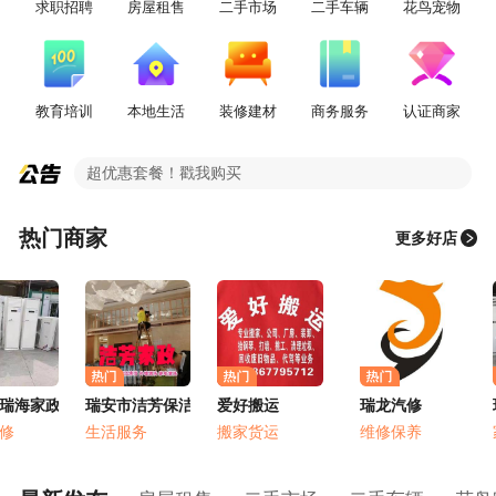
求职招聘
房屋租售
二手市场
二手车辆
花鸟宠物
教育培训
本地生活
装修建材
商务服务
认证商家
超优惠套餐！戳我购买
分类信息客服微信号：rafenlei
热门商家
更多好店
瑞海家政服务部
瑞安市洁芳保洁服务有限公司
爱好搬运
瑞龙汽修
瑞
修
生活服务
搬家货运
维修保养
家