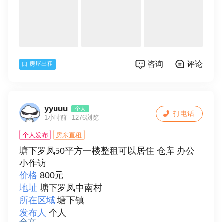
楼层
1
总层数
5
装修情况
简单装修
详细描述
独立卫生间。有空调热水器
联系人
玲姐
咨询
评论
房屋出租
yyuuu
个人
打电话
1小时前
1276浏览
个人发布
房东直租
塘下罗凤50平方一楼整租可以居住 仓库 办公
小作访
价格
800元
地址
塘下罗凤中南村
所在区域
塘下镇
发布人
个人
全文