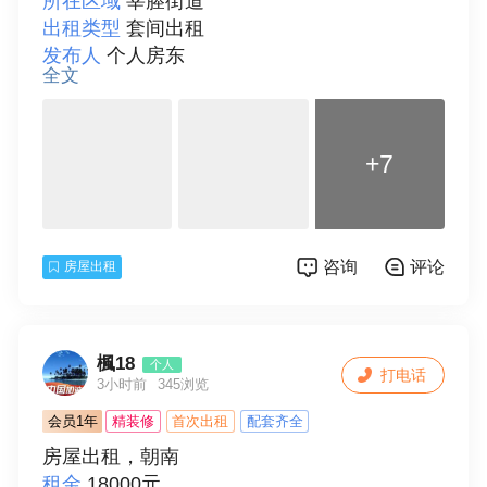
所在区域
莘塍街道
出租类型
套间出租
发布人
个人房东
全文
面积
55
房型
二室
楼层
12
+7
总层数
12
房间朝向
北
装修情况
精装修
房屋配套
床、空调、冰箱、洗衣机、热水器、
咨询
评论
房屋出租
独立卫生间、可做饭
付款方式
年付
详细描述
新房刚装修，都是新的，拎包入住。
联系人
陈先生
楓18
个人
打电话
3小时前
345浏览
会员1年
精装修
首次出租
配套齐全
房屋出租，朝南
租金
18000元