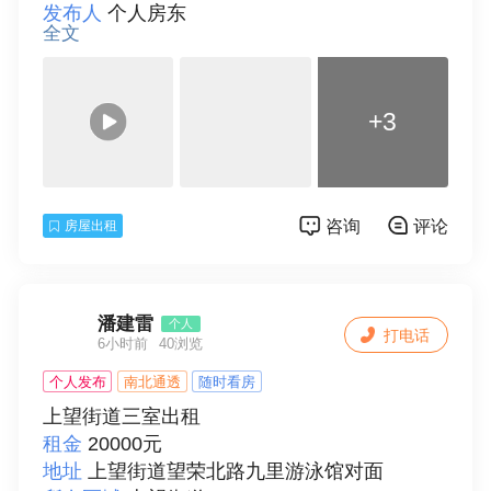
发布人
个人房东
全文
面积
25
房型
一室
楼层
2
+3
总层数
5
房间朝向
南北
装修情况
精装修
详细描述
安阳菜场边单间，全新精装，首次出
咨询
评论
房屋出租
租，品牌家电，拎包入住
联系人
王先生
潘建雷
个人
打电话
6小时前
40浏览
个人发布
南北通透
随时看房
上望街道三室出租
租金
20000元
地址
上望街道望荣北路九里游泳馆对面