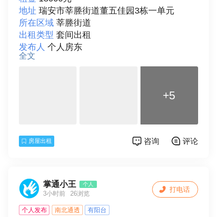
地址
瑞安市莘塍街道董五佳园3栋一单元
所在区域
莘塍街道
出租类型
套间出租
发布人
个人房东
全文
面积
65
房型
二室
楼层
12
+5
总层数
12
房间朝向
南
装修情况
精装修
房屋配套
床、空调、冰箱、洗衣机、热水器、
咨询
评论
房屋出租
独立卫生间、阳台、可做饭
付款方式
年付
详细描述
新装修。房间和客厅都有空调，独立
卫生间，独立厨房。做到拎包入住。
掌通小王
个人
打电话
联系人
陈先生
3小时前
26浏览
个人发布
南北通透
有阳台