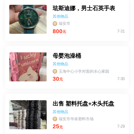
珐斯迪娜，男士石英手表
其他物品
瑞安市
800
7-31
元
母婴泡澡桶
其他物品
玉海中心小学对面的水心家园
30
7-30
元
出售 塑料托盘+木头托盘
其他物品
瑞安市华表塑料市场
25
7-29
元