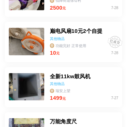
仙降街道徐岙村
2500
7-28
元
巅电风扇10元2个自提
其他物品
功能完好 正常使用
10
7-28
元
全新11kw鼓风机
其他物品
瑞安上望
1499
7-27
元
万能角度尺