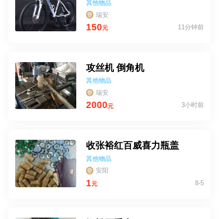
其他物品
瑞安
150
11分钟前
元
攻丝机 倒角机
其他物品
瑞安
2000
3小时前
元
收张裕红百威喜力瓶盖
其他物品
安阳
1
8-5
元