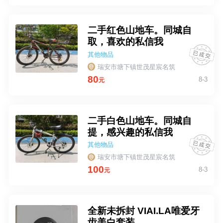
二手红色山地车。同城自
取，喜欢的私信我
其他物品
瑞安市塘下镇世茂星宸名筑
80
8-3
元
二手白色山地车。同城自
提，感兴趣的私信我
其他物品
瑞安市塘下镇世茂星宸名筑
100
8-3
元
全新未拆封 VIAI.LA唯爱牙
齿美白套装