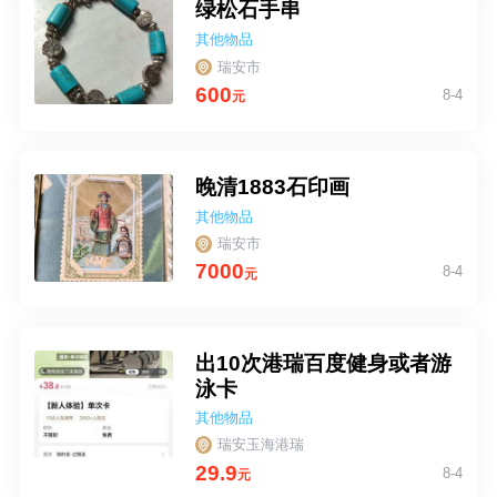
绿松石手串
其他物品
瑞安市
600
8-4
元
晚清1883石印画
其他物品
瑞安市
7000
8-4
元
出10次港瑞百度健身或者游
泳卡
其他物品
瑞安玉海港瑞
29.9
8-4
元