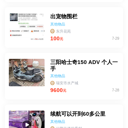
出宠物围栏
其他物品
东升花苑
100
7-29
元
三阳哈士奇150 ADV 个人一
手
其他物品
瑞安市水产城
9600
7-28
元
续航可以开到60多公里
其他物品