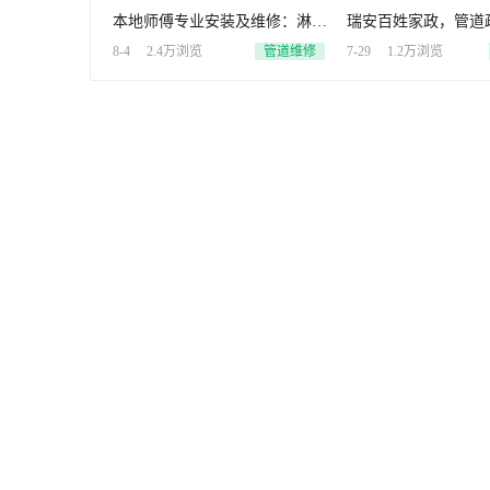
本地师傅专业安装及维修：淋浴
瑞安百姓家政，管道
房、升降晾衣架、水电
道疏通，清理化粪池
8-4
2.4万浏览
管道维修
7-29
1.2万浏览