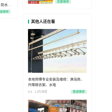
房屋维修
，防水补
道维修
其他人还在看
本地师傅专业安装及维修：淋浴房、
升降晾衣架、水电
8-4
2.4万浏览
管道维修