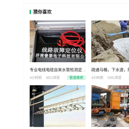
猜你喜欢
专业电线电缆自来水管检测定位
疏通马桶，下水道，
维修
化粪池等
4小时前
6852浏览
管道维修
4小时前
9281浏览