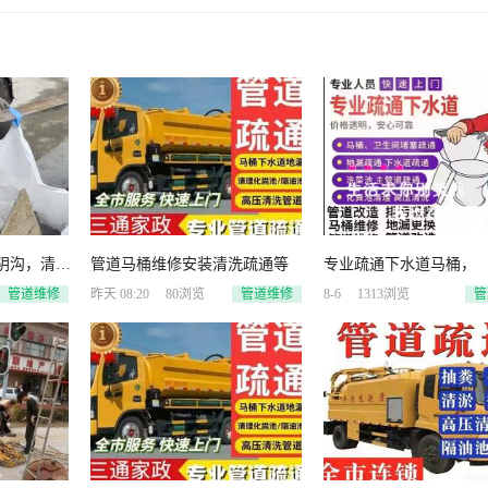
阴沟，清理
管道马桶维修安装清洗疏通等
专业疏通下水道马桶，
管道维修
昨天 08:20
80浏览
管道维修
8-6
1313浏览
管