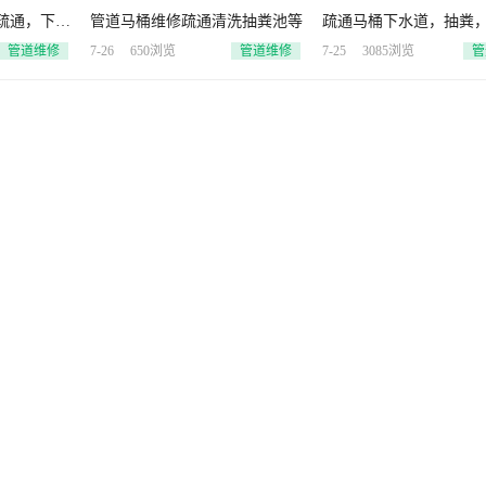
疏通，下水
管道马桶维修疏通清洗抽粪池等
疏通马桶下水道，抽粪
漏
管道维修
7-26
650浏览
管道维修
7-25
3085浏览
管