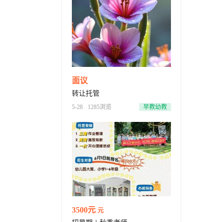
面议
转让托管
5-28
1285浏览
早教幼教
3500元
元