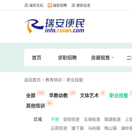
瑞安论坛
瑞安招聘
便民信息
首页
求职招聘
房屋租售
二
返回首页
> 教育培训
> 职业技能
(11)
(1)
()
全部
早教幼教
文体艺术
职业技能
(6)
其他培训
区域
不限
安阳街道
玉海街道
锦湖街道
上
云周街道
塘下镇
马屿镇
陶山镇
湖岭