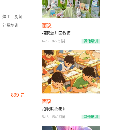
焊工
厨师
外贸培训
面议
招聘幼儿园教师
6-25
2653浏览
其他培训
899
元
面议
招聘晚托老师
5-16
1549浏览
其他培训