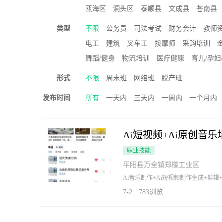
瓯海区
洞头区
泰顺县
文成县
苍南县
类型
不限
公务员
司法考试
财务会计
教师
电工
建筑
叉车工
按摩师
采购培训
舞蹈/健身
物流培训
医疗健康
育儿/孕妇
形式
不限
周末班
网络班
脱产班
发布时间
所有
一天内
三天内
一周内
一个月内
Ai短视频+Ai原创音
职业技能
平阳县万全镇郑楼工业区
Ai音乐制作+Ai短视频制作生成+剪
物场景，剪辑出片成品，全套打包教
买专业软件，专业设备，线下一对一
7-2 · 783浏览
业GEO信息量化教学。Ai信息量化
实名彭玉杰，全网可查！政企级Ai信
国税局政务信息出身，从嘉峪关大数
实体教学。