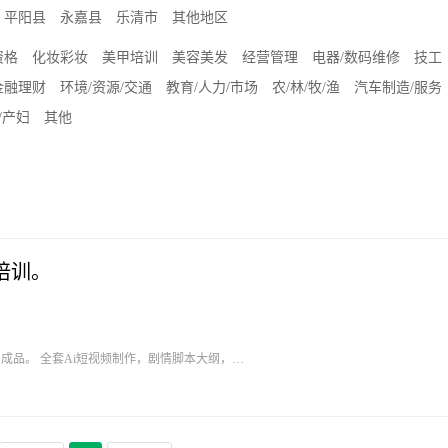
平阳县
永嘉县
乐清市
其他地区
资格
化妆彩妆
美甲培训
美容美发
经营管理
电器/数码维修
技工
金融理财
环境/资源/交通
教育/人力/市场
农/林/牧/渔
汽车制造/服务
/产妇
其他
乐培训。
辑+成品。 全套Ai短视频制作，剧情脚本大纲，人
学。完全使用豆包免费软件制作。不需要花钱购
指导教学。全套打包一口价不到千元！全网最专
运营方案创立人。拒绝各种虚假骗子黑商家！本人
息量化运营。对比全网GEO更加专业。本人从省
据中心技术出身。从大型公司运营部出身。线下