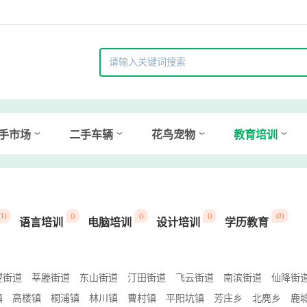
手市场
二手车辆
花鸟宠物
教育培训
(1)
()
()
()
(3)
语言培训
电脑培训
设计培训
学历教育
望街道
莘塍街道
东山街道
汀田街道
飞云街道
南滨街道
仙降街
镇
高楼镇
桐浦镇
林川镇
曹村镇
平阳坑镇
芳庄乡
北麂乡
鹿