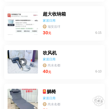
超大收纳箱
家居日用
瑞安后垟
30
6-15
元
吹风机
家居日用
尚水名都
40
6-10
元
躺椅
家居日用
尚水名都