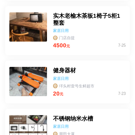
实木老榆木茶板1椅子5柜1
整套
家居日用
门店自提
4500
7-25
元
健身器材
家居日用
垟头村壹号生鲜超市
20
7-23
元
不锈钢纳米水槽
家居日用
周田大厦