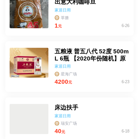
出意大利咖啡豆
家居日用
莘塍
1
6-26
元
五粮液 普五八代 52度 500m
L 6瓶 【2020年份随机】原
箱
家居日用
星海广场
4200
6-23
元
床边扶手
家居日用
瑞安广场
40
6-18
元