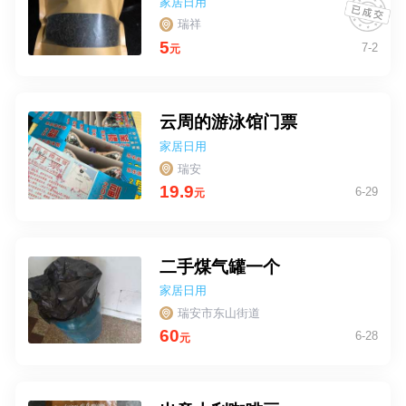
家居日用
瑞祥
5
7-2
元
云周的游泳馆门票
家居日用
瑞安
19.9
6-29
元
二手煤气罐一个
家居日用
瑞安市东山街道
60
6-28
元