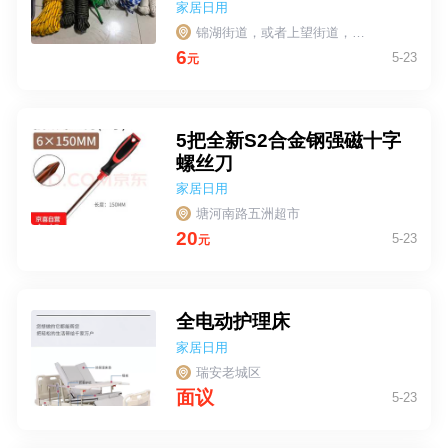
家居日用
锦湖街道，或者上望街道，量大送货上门
6
5-23
元
5把全新S2合金钢强磁十字
螺丝刀
家居日用
塘河南路五洲超市
20
5-23
元
全电动护理床
家居日用
瑞安老城区
面议
5-23