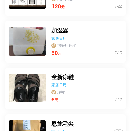
120
7-22
元
加湿器
家居日用
很好用保湿
50
7-15
元
全新凉鞋
家居日用
瑞祥
6
7-12
元
恩施毛尖