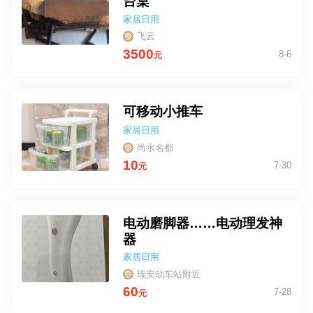
台桌
家居日用
飞云
3500
8-6
元
可移动小推车
家居日用
尚水名都
10
7-30
元
电动磨脚器……电动理发神
器
家居日用
瑞安动车站附近
60
7-28
元