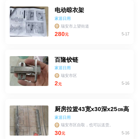
电动晾衣架
家居日用
瑞安市上望街道
280
5-17
元
百隆铰链
家居日用
瑞安市区
2
5-16
元
厨房拉篮43宽x30深x25㎝高
家居日用
瑞安市区自取，也可以送货。
30
5-16
元