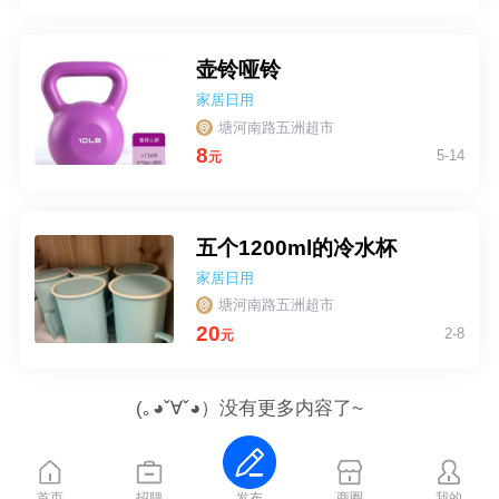
壶铃哑铃
家居日用
塘河南路五洲超市
8
5-14
元
五个1200ml的冷水杯
家居日用
塘河南路五洲超市
20
2-8
元
(｡◕ˇ∀ˇ◕）没有更多内容了~
首页
招聘
商圈
我的
发布