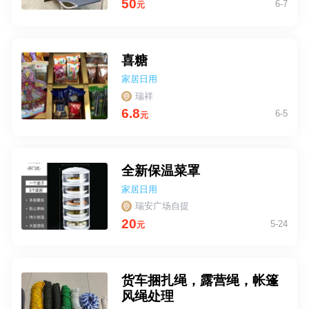
50
6-7
元
喜糖
家居日用
瑞祥
6.8
6-5
元
全新保温菜罩
家居日用
瑞安广场自提
20
5-24
元
货车捆扎绳，露营绳，帐篷
风绳处理