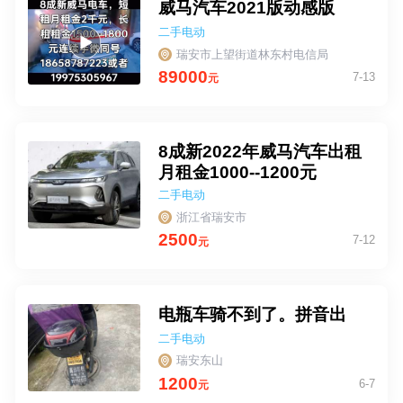
威马汽车2021版动感版
二手电动
车
瑞安市上望街道林东村电信局
89000
7-13
元
8成新2022年威马汽车出租
月租金1000--1200元
二手电动
车
浙江省瑞安市
2500
7-12
元
电瓶车骑不到了。拼音出
二手电动
车
瑞安东山
1200
6-7
元