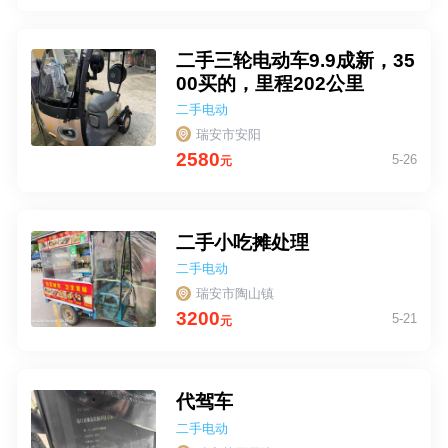
二手三轮电动车9.9成新，35
00买的，里程202公里
二手电动
车
瑞安市安阳
2580
5-26
元
二手小吃摊处理
二手电动
车
瑞安市陶山镇
3200
5-21
元
代驾车
二手电动