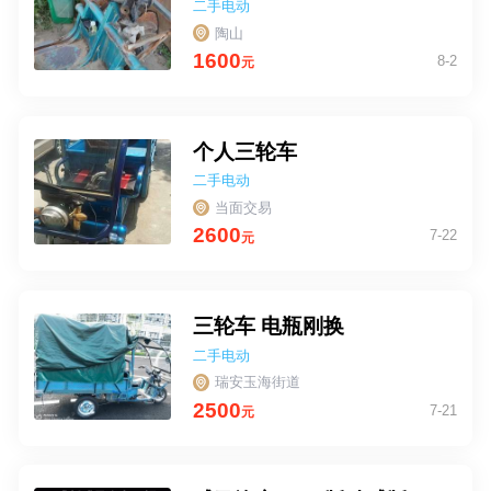
二手电动
车
陶山
1600
8-2
元
个人三轮车
二手电动
车
当面交易
2600
7-22
元
三轮车 电瓶刚换
二手电动
车
瑞安玉海街道
2500
7-21
元