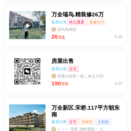
万全瑞鸟.精装修26万
新房出售
南北通透
装修交付
小户型
瑞鸟电商园
26
6-19
万元
房屋出售
新房出售
住宅
莘塍云悦里一栋二单元1702
190
5-23
万元
万全新区.宋桥.117平方朝东
南
新房出售
住宅
低单价
全朝南
今年交房
一 ✨一 宋桥.湖畔家园一 入 住 万 全 芯 🔥好地段-好品质-学府旁🔥 建面约103-117 微信同号13780123430