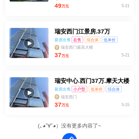
49
5-21
万元
瑞安西门江景房.37万
新房出售
在售
综合体
低单价
小户型
瑞安西门最高大楼
37
5-21
万元
瑞安中心.西门37万.摩天大楼
新房出售
小户型
低单价
综合体
瑞安西门
37
5-15
万元
(｡◕ˇ∀ˇ◕）没有更多内容了~