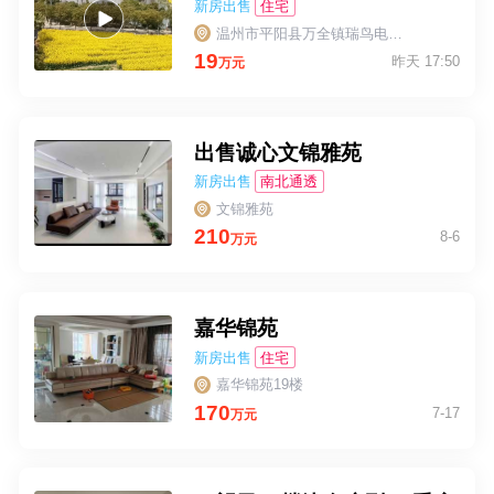
新房出售
住宅
温州市平阳县万全镇瑞鸟电商边
19
昨天 17:50
万元
出售诚心文锦雅苑
新房出售
南北通透
文锦雅苑
210
8-6
万元
嘉华锦苑
新房出售
住宅
嘉华锦苑19楼
170
7-17
万元