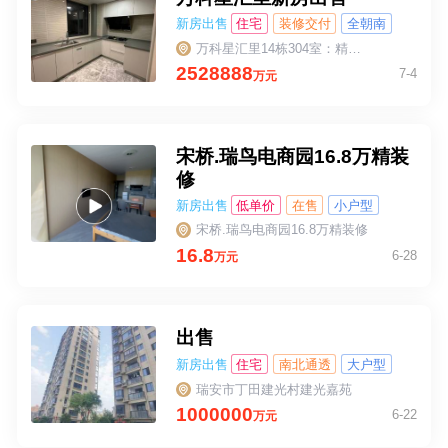
新房出售
住宅
装修交付
全朝南
在售
万科星汇里14栋304室：精装修2200的:：车位买过来238000元带车位1个；好环境位置栋数好：发财人家：看上价格可适当优惠一点的
2528888
7-4
万元
宋桥.瑞鸟电商园16.8万精装
修
新房出售
低单价
在售
小户型
宋桥.瑞鸟电商园16.8万精装修
16.8
6-28
万元
出售
新房出售
住宅
南北通透
大户型
大阳台
瑞安市丁田建光村建光嘉苑
1000000
6-22
万元