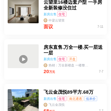
云望里16楼边套户型 一手房
全新装修没住过
新房出售
住宅
中梁云望里
面议
7-11
房东直售.万全一楼.买一层送
一层
新房出售
住宅
开盘
热销：万全新楼盘 一楼整间可做二层！30一40平方左右！前后通透！土地国有70年，住宅性质！可按揭贷款！总价20
20
7-7
万元
飞云金茂悦89平方.68万
新房出售
住宅
南北通透
低单价
全朝南
飞云金茂悦
68
7-7