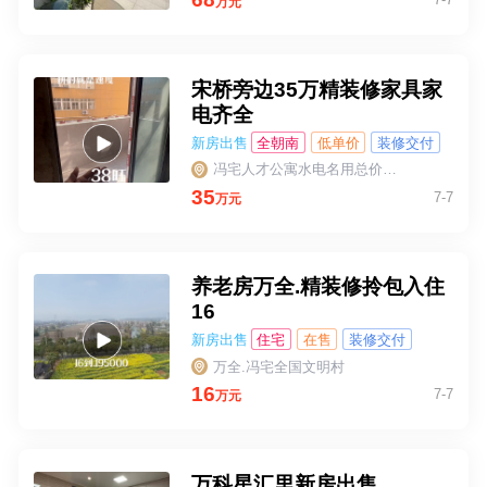
万元
宋桥旁边35万精装修家具家
电齐全
新房出售
全朝南
低单价
装修交付
冯宅人才公寓水电名用总价15万到35万随便挑
35
7-7
万元
养老房万全.精装修拎包入住
16
新房出售
住宅
在售
装修交付
万全.冯宅全国文明村
16
7-7
万元
万科星汇里新房出售